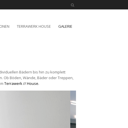
IONEN
TERRAWERK HOUSE
GALERIE
dividuellen Bädern bis hin zu komplett
n. Ob Böden, Wände, Bäder oder Treppen,
 im
Terrawerk // House.