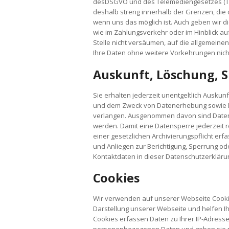
desDSGVO und des Telemediengesetzes (TMG
deshalb streng innerhalb der Grenzen, die 
wenn uns das möglich ist. Auch geben wir d
wie im Zahlungsverkehr oder im Hinblick au
Stelle nicht versäumen, auf die allgemeine
Ihre Daten ohne weitere Vorkehrungen nich
Auskunft, Löschung, 
Sie erhalten jederzeit unentgeltlich Ausk
und dem Zweck von Datenerhebung sowie Da
verlangen. Ausgenommen davon sind Daten,
werden. Damit eine Datensperre jederzeit r
einer gesetzlichen Archivierungspflicht erfa
und Anliegen zur Berichtigung, Sperrung 
Kontaktdaten in dieser Datenschutzerkläru
Cookies
Wir verwenden auf unserer Webseite Cookie
Darstellung unserer Webseite und helfen I
Cookies erfassen Daten zu Ihrer IP-Adresse
personenbezogenen Daten und geben sie nic