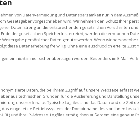
ten
ahmen von Datenvermeidung und Datensparsamkeit nur in dem Ausmaß un
om Gesetzgeber vorgeschrieben wird. Wir nehmen den Schutz Ihrer persö
er Daten streng an die entsprechenden gesetzlichen Vorschriften und a
nde der gesetzlichen Speicherfrist erreicht, werden die erhobenen Date
e Weitergabe persönlicher Daten genutzt werden. Wenn wir personenbe
rfolgt diese Datenerhebung freiwillig. Ohne eine ausdrücklich erteilte Zus
 allgemein nicht immer sicher übertragen werden. Besonders im E-Mail-Ve
 anonymisierte Daten, die bei Ihrem Zugriff auf unsere Webseite erfasst 
d aber aus technischen Gründen für die Auslieferung und Darstellung unse
imierung unserer Inhalte. Typische Logfiles sind das Datum und die Zeit d
, das eingesetzte Betriebssystem, der Domainname des von Ihnen beauftra
RL) und Ihre IP-Adresse. Logfiles ermöglichen außerdem eine genaue Prü