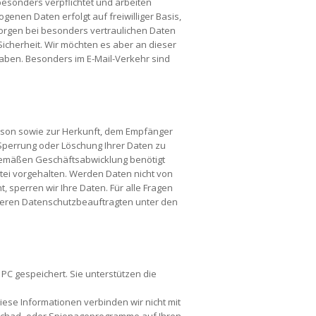
esonders verpflichtet und arbeiten
enen Daten erfolgt auf freiwilliger Basis,
 sorgen bei besonders vertraulichen Daten
Sicherheit. Wir möchten es aber an dieser
haben. Besonders im E-Mail-Verkehr sind
erson sowie zur Herkunft, dem Empfänger
Sperrung oder Löschung Ihrer Daten zu
gemäßen Geschäftsabwicklung benötigt
tei vorgehalten. Werden Daten nicht von
t, sperren wir Ihre Daten. Für alle Fragen
seren Datenschutzbeauftragten unter den
C gespeichert. Sie unterstützen die
iese Informationen verbinden wir nicht mit
 Schad- oder Spionageprogramme auf Ihren