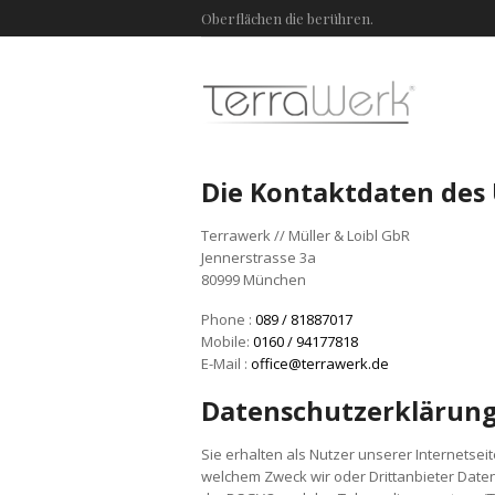
Oberflächen die berühren.
Die Kontaktdaten des
Terrawerk // Müller & Loibl GbR
Jennerstrasse 3a
80999 München
Phone :
089 / 81887017
Mobile:
0160 / 94177818
E-Mail :
office@terrawerk.de
Datenschutzerklärun
Sie erhalten als Nutzer unserer Internetse
welchem Zweck wir oder Drittanbieter Date