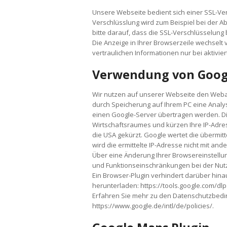
Unsere Webseite bedient sich einer SSL-Ver
Verschlüsslung wird zum Beispiel bei der A
bitte darauf, dass die SSL-Verschlüsselung b
Die Anzeige in Ihrer Browserzeile wechselt vo
vertraulichen Informationen nur bei aktivie
Verwendung von Googl
Wir nutzen auf unserer Webseite den Webana
durch Speicherung auf Ihrem PC eine Analy
einen Google-Server übertragen werden. Di
Wirtschaftsraumes und kürzen Ihre IP-Adress
die USA gekürzt. Google wertet die übermit
wird die ermittelte IP-Adresse nicht mit a
Über eine Änderung Ihrer Browsereinstellu
und Funktionseinschränkungen bei der Nut
Ein Browser-Plugin verhindert darüber hin
herunterladen: https://tools.google.com/d
Erfahren Sie mehr zu den Datenschutzbedin
https://www.google.de/intl/de/policies/.