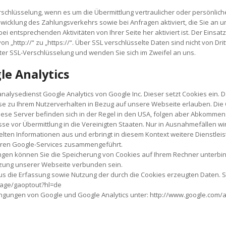
schlüsselung, wenn es um die Übermittlung vertraulicher oder persönliche
bwicklung des Zahlungsverkehrs sowie bei Anfragen aktiviert, die Sie an u
ei entsprechenden Aktivitäten von Ihrer Seite her aktiviert ist. Der Einsat
n „http://“ zu „https://“. Über SSL verschlüsselte Daten sind nicht von Drit
rter SSL-Verschlüsselung und wenden Sie sich im Zweifel an uns.
e Analytics
lysedienst Google Analytics von Google Inc. Dieser setzt Cookies ein. Da
se zu Ihrem Nutzerverhalten in Bezug auf unsere Webseite erlauben. Die
ese Server befinden sich in der Regel in den USA, folgen aber Abkomme
e vor Übermittlung in die Vereinigten Staaten. Nur in Ausnahmefällen wir
telten Informationen aus und erbringt in diesem Kontext weitere Dienstle
nderen Google-Services zusammengeführt.
ngen können Sie die Speicherung von Cookies auf Ihrem Rechner unterbin
zung unserer Webseite verbunden sein.
aus die Erfassung sowie Nutzung der durch die Cookies erzeugten Daten. 
lpage/gaoptout?hl=de
gungen von Google und Google Analytics unter: http://www.google.com/an