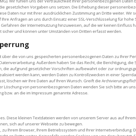
). Wir fühlen uns der Vertraulichkeit Ihrer personenbezogenen Daten b
die gesetzlichen Vorgaben uns setzen. Die Erhebung dieser personenbezog
iese Daten nur mit Ihrer ausdrücklichen Zustimmung an Dritte weiter. Wir
f Ihre Anfragen an uns durch Einsatz einer SSL-Verschlüsselung für hohe 
n Gefahren der Internetnutzung hinzuweisen, auf die wir keinen Einfluss 
t sicher und können unter Umständen von Dritten erfasst werden.
Sperrung
unft über die von uns gespeicherten personenbezogenen Daten zu Ihrer P
tenverarbeitung. Außerdem haben Sie das Recht, die Berichtigung, die 
 die aufgrund gesetzlicher Vorschriften aufbewahrt oder zur ordnungs
ealisiert werden kann, werden Daten zu Kontrollzwecken in einer Sperrda
sst, löschen wir Ihre Daten auf Ihren Wunsch. Greift die Archivierungspflich
oder Löschung von personenbezogenen Daten wenden Sie sich bitte an un
ng bzw. an die im Impressum genannte Adresse.
s. Diese kleinen Textdateien werden von unserem Server aus auf Ihrem P
hnen, sich auf unserer Webseite zu bewegen.
, zu Ihrem Browser, Ihrem Betriebssystem und Ihrer Internetverbindung. D
ht an Dritte weiter. Keinesfalls werden Cookies von uns dazu benutzt,